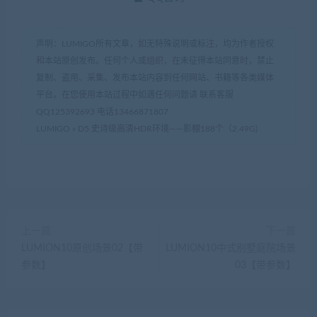
声明：LUMIGO所有文章，如无特殊说明或标注，均为作者授权
和本站原创发布。任何个人或组织，在未征得本站同意时，禁止
复制、盗用、采集、发布本站内容到任何网站、书籍等各类媒体
平台。在您使用本站过程中如遇任何问题请 联系客服
QQ125392693 电话13466871807
LUMIGO
»
D5 史诗级高清HDR环境——影棚188个（2.49G)
上一篇
下一篇
LUMION10原创场景02【带
LUMION10中式别墅庭院场景
参数】
03【带参数】