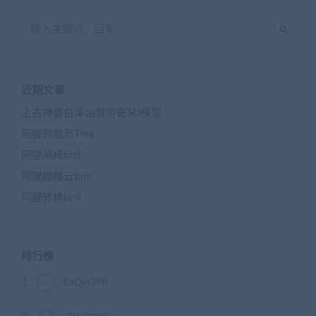
近期文章
上古神兽白泽凶兽穷奇SU模型
阿狸领航员Timi
阿狸吊椅timi
阿狸蹦蹦云timi
阿狸转椅timi
排行榜
1
ExQm39ff
3088
LU币