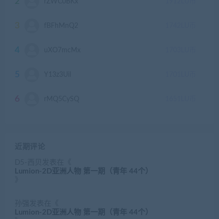
2
rZWC0BKx
1912
LU币
3
fBFhMnQ2
1742
LU币
4
uXO7mcMx
1703
LU币
5
Y13z3UiI
1701
LU币
6
rMQ5CySQ
1651
LU币
近期评论
D5-西贝
发表在《
Lumion-2D亚洲人物 第一期（青年 44个）
》
孙强
发表在《
Lumion-2D亚洲人物 第一期（青年 44个）