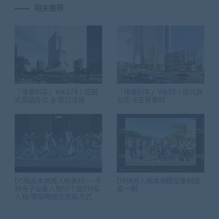
相关推荐
「场景列车」Vol.174丨花园
「场景列车」Vol.92丨现代商
式高层办公 @ 双刀渲染
业街 @五哥素材
D5精品本地库人物素材——手
D5休闲人物本地模型素材库
持电子设备人物55个加3开车
第一期
人物/带缩略图及安装方式