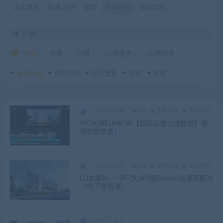
大蛇建筑
蜂巢 唐爷
唧唧
大神教程
经典案例
价格
全部
免费
付费
LU神免费
LU神优惠
发布日期
修改时间
评论数量
随机
热度
LUMIGO龙宇
997
业界大神
大神教程
997大神LUMION【动画实景合成教程】看
完就能学会！
LUMIGO龙宇
997
业界大神
大神教程
LU友福利——997大神详解lumion效果图要点
（线下收费课）
LUMIGO龙宇