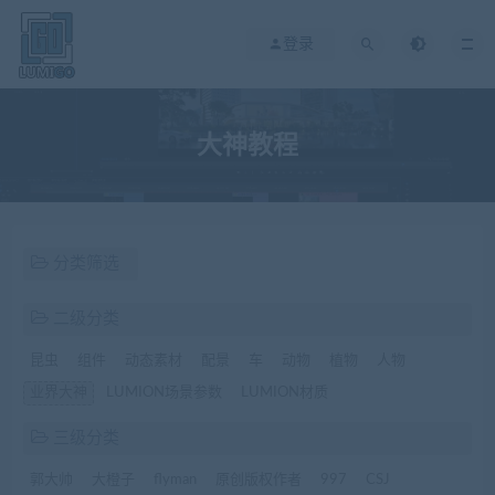
登录
大神教程
分类筛选
二级分类
昆虫
组件
动态素材
配景
车
动物
植物
人物
业界大神
LUMION场景参数
LUMION材质
三级分类
郭大帅
大橙子
flyman
原创版权作者
997
CSJ