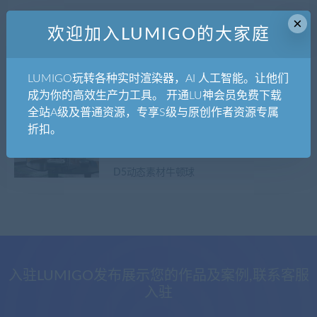
×
价格
欢迎加入LUMIGO的大家庭
全部
免费
付费
LU神免费
LU神优惠
LUMIGO玩转各种实时渲染器，AI 人工智能。让他们
发布日期
修改时间
评论数量
随机
热度
成为你的高效生产力工具。 开通LU神会员免费下载
全站A级及普通资源，专享S级与原创作者资源专属
折扣。
LUMIGO队长
D5专区
D5动态素材
D5素材
D5动态素材牛顿球
入驻LUMIGO发布展示您的作品及案例,联系客服
入驻