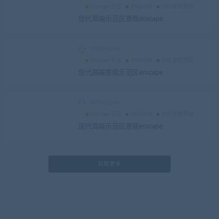
Enscape专区
ENSHDR
ENS参数预设
现代高端示范区景观enscape
365Designer
Enscape专区
ENSHDR
ENS参数预设
现代高端景观示范区enscape
365Designer
Enscape专区
ENSHDR
ENS参数预设
现代高端示范区景观enscape
加载更多
入驻LUMIGO发布展示您的作品及案例,联系客服