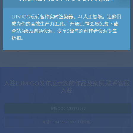
发布日期
修改时间
评论数量
随机
热度
LUMIGO玩转各种实时渲染器，AI 人工智能。让他们
成为你的高效生产力工具。 开通LU神会员免费下载
D5-西贝
Tw专区
Tw场景
Tw教程
全站A级及普通资源，专享S级与原创作者资源专属
Twinmotion2022.1新版本新功能及下载地址
折扣。
入驻LUMIGO发布展示您的作品及案例,联系客服
入驻
客服QQ：125392693
电话：13466871807（同微信）