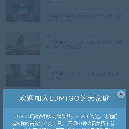
LUMIGO龙宇
LUMION专区
LUMION场景参数
SU模型
航空展长治展区全套文件/SU模型/LUMION
2023文件/方案
LUMIGO龙宇
D5专区
D5场景
「场景列车」Vol.318丨商业项目案例（动画
原文件）@恐龙扛狼
LUMIGO龙宇
D5专区
D5场景
「场景列车」Vol.312｜住宅入口景观 @烽
火戏诸侯
×
欢迎加入LUMIGO的大家庭
LUMIGO龙宇
插件
软件相关
3Dmax最新版本转换器支持2010-2023
LUMIGO玩转各种实时渲染器，AI 人工智能。让他们
成为你的高效生产力工具。 开通LU神会员免费下载