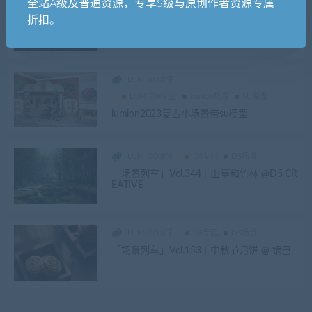
全站A级及普通资源，专享S级与原创作者资源专属
LUMIGO龙宇
插件
软件相关
折扣。
2023最新su版本转换器
LUMIGO龙宇
LUMION专区
lumion场景
SU模型
lumion2023复古小场景带su模型
LUMIGO龙宇
D5专区
D5场景
「场景列车」Vol.344｜山亭和竹林 @D5 CR
EATIVE
LUMIGO龙宇
D5专区
D5场景
「场景列车」Vol.153丨中秋节月饼 @ 锅巴