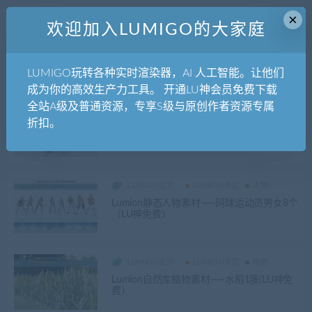
×
欢迎加入LUMIGO的大家庭
LUMIGO龙宇
业界大神
最新资讯
蜂巢 唐爷
LUMION业界一哥蜂巢招人啦！集美貌与智
LUMIGO玩转各种实时渲染器，AI 人工智能。让他们
慧的你还不去试试？
成为你的高效生产力工具。 开通LU神会员免费下载
全站A级及普通资源，专享S级与原创作者资源专属
LUMIGO龙宇
LUMION专区
人物
折扣。
Lumion静态人物素材——拳击散打运动员男2
个（免费）
LUMIGO龙宇
LUMION专区
人物
Lumion静态人物素材——网球运动员男女8个
（LU神免费）
LUMIGO龙宇
LUMION专区
植物
Lumion自然库植物素材——水稻1簇(LU神免
费）