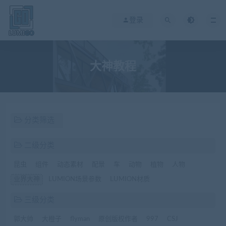
登录
大神教程
分类筛选
二级分类
昆虫
组件
动态素材
配景
车
动物
植物
人物
业界大神
LUMION场景参数
LUMION材质
三级分类
郭大帅
大橙子
flyman
原创版权作者
997
CSJ