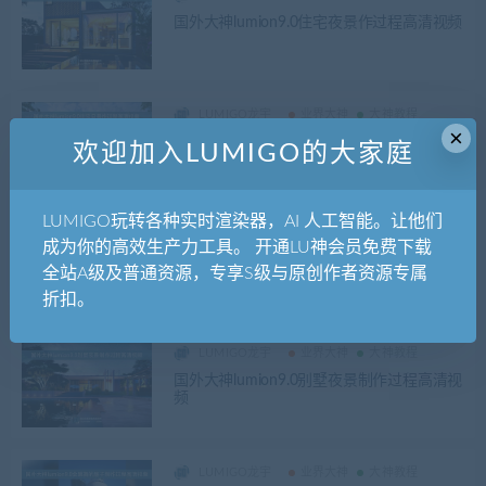
国外大神lumion9.0住宅夜景作过程高清视频
LUMIGO龙宇
业界大神
大神教程
×
国外大神lumion9.0住宅日景作过程高清视频
欢迎加入LUMIGO的大家庭
LUMIGO玩转各种实时渲染器，AI 人工智能。让他们
LUMIGO龙宇
业界大神
大神教程
成为你的高效生产力工具。 开通LU神会员免费下载
国外大神lumion9.0住宅日景作过程高清视频
全站A级及普通资源，专享S级与原创作者资源专属
2
折扣。
LUMIGO龙宇
业界大神
大神教程
国外大神lumion9.0别墅夜景制作过程高清视
频
LUMIGO龙宇
业界大神
大神教程