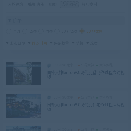
大蛇建筑
蜂巢 唐爷
唧唧
大神教程
经典案例
价格
全部
免费
付费
LU神免费
LU神优惠
发布日期
修改时间
评论数量
随机
热度
LUMIGO龙宇
业界大神
大神教程
国外大神lumion9.0现代别墅制作过程高清视
频
LUMIGO龙宇
业界大神
大神教程
国外大神lumion9.0现代别住宅作过程高清视
频
LUMIGO龙宇
业界大神
大神教程