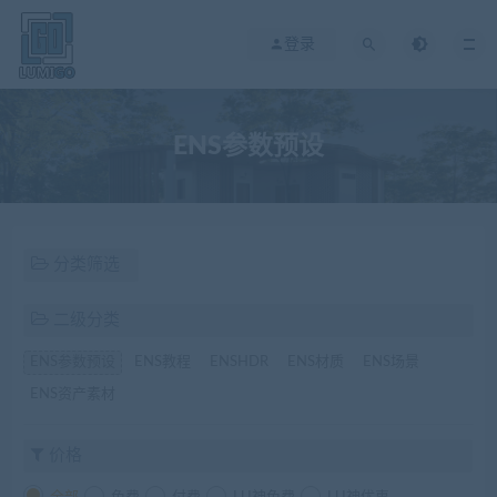
登录
ENS参数预设
分类筛选
二级分类
ENS参数预设
ENS教程
ENSHDR
ENS材质
ENS场景
ENS资产素材
价格