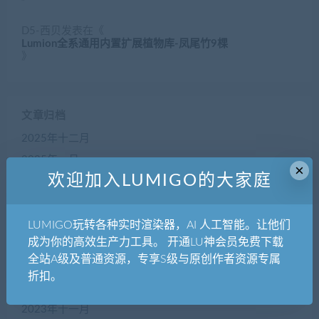
D5-西贝
发表在《
Lumion全系通用内置扩展植物库-凤尾竹9棵
》
文章归档
2025年十二月
2025年一月
×
欢迎加入LUMIGO的大家庭
2024年十二月
2024年七月
2024年五月
LUMIGO玩转各种实时渲染器，AI 人工智能。让他们
成为你的高效生产力工具。 开通LU神会员免费下载
2024年三月
全站A级及普通资源，专享S级与原创作者资源专属
2024年一月
折扣。
2023年十二月
2023年十一月