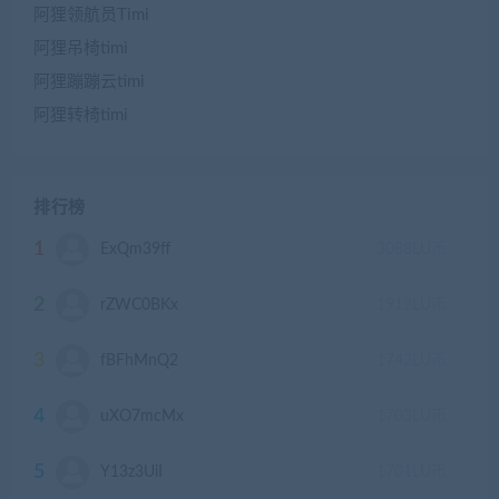
阿狸领航员Timi
阿狸吊椅timi
阿狸蹦蹦云timi
阿狸转椅timi
排行榜
1
ExQm39ff
3088
LU币
2
rZWC0BKx
1912
LU币
3
fBFhMnQ2
1742
LU币
4
uXO7mcMx
1703
LU币
5
Y13z3UiI
1701
LU币