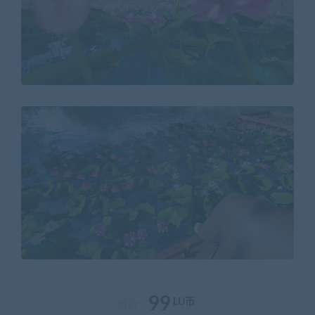
99
LU币
原价：