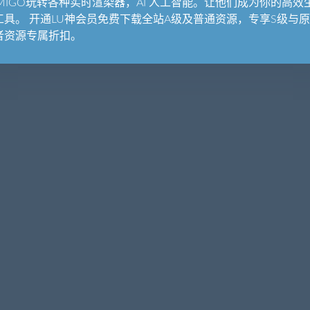
UMIGO玩转各种实时渲染器，AI 人工智能。让他们成为你的高效
工具。 开通LU神会员免费下载全站A级及普通资源，专享S级与
者资源专属折扣。