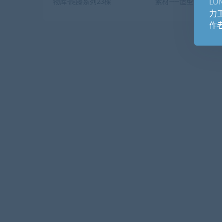
L
物库-爬藤系列23棵
素材——造型灌木6棵
力
作