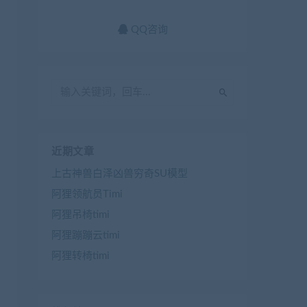
QQ咨询
近期文章
上古神兽白泽凶兽穷奇SU模型
阿狸领航员Timi
阿狸吊椅timi
阿狸蹦蹦云timi
阿狸转椅timi