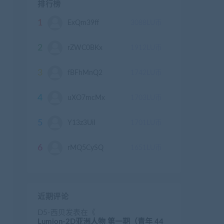
排行榜
1
ExQm39ff
3088
LU币
2
rZWC0BKx
1912
LU币
3
fBFhMnQ2
1742
LU币
4
uXO7mcMx
1703
LU币
5
Y13z3UiI
1701
LU币
6
rMQ5CySQ
1651
LU币
近期评论
D5-西贝
发表在《
Lumion-2D亚洲人物 第一期（青年 44