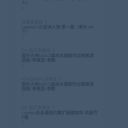
个）
》
孙强
发表在《
Lumion-2D亚洲人物 第一期（青年 44
个）
》
D5-西贝
发表在《
国外大神lu10.3森林木屋制作过程高清
视频/带模型/参数
》
vOyQUhMz
发表在《
国外大神lu10.3森林木屋制作过程高清
视频/带模型/参数
》
D5-西贝
发表在《
Lumion全系通用内置扩展植物库-凤尾竹
9棵
》