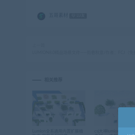
五哥素材
LU友
上一篇
LUMION8.0精品场景文件——街巷秋意/作者：FCJ（免
相关推荐
Lumion全系通用内置扩展植
csj大神lumion10.5