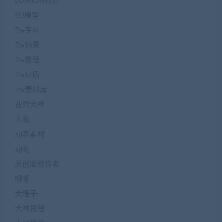
LUMION材质
SU模型
Tw专区
Tw场景
Tw教程
Tw材质
Tw素材库
业界大神
人物
动态素材
动物
原创版权作者
唧唧
大橙子
大神教程