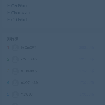
阿狸吊椅timi
阿狸蹦蹦云timi
阿狸转椅timi
排行榜
1
ExQm39ff
3088
LU币
2
rZWC0BKx
1912
LU币
3
fBFhMnQ2
1742
LU币
4
uXO7mcMx
1703
LU币
5
Y13z3UiI
1701
LU币