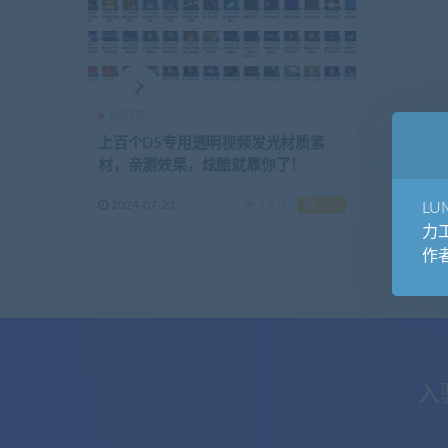
D5材质
上百个D5专用透明视频发光材质素
材，亲测效果，炫酷就靠你了！
2024-07-23
3.61K
200
L
力
作
入