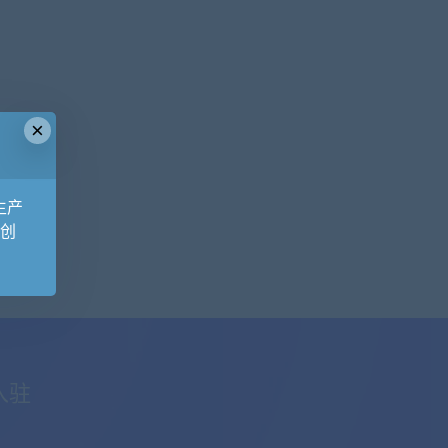
×
生产
原创
入驻