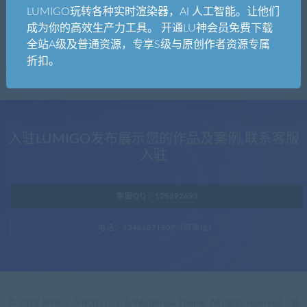
内心很强大
D5材质
LUMIGO玩转各种实时渲染器，AI 人工智能。让他们
上百个D5专用透明视频发光材质素材，亲测
成为你的高效生产力工具。 开通LU神会员免费下载
效果，炫酷就靠你了！
全站A级及普通资源，专享S级与原创作者资源专属
折扣。
入驻LUMIGO发布展示您的作品及案例,联系客服
入驻
客服QQ：125392693
电话：13466871807（同微信）
© 2018 RIPRO - VIP.YLIT.CC & WordPress Theme. All rights reserved
晋