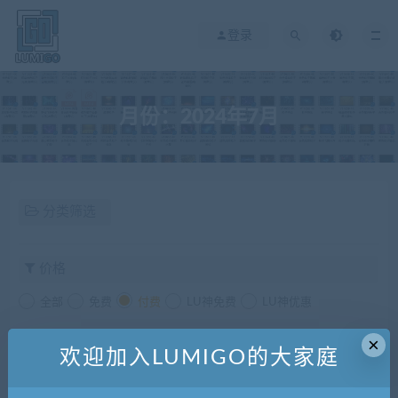
登录
月份：2024年7月
分类筛选
价格
全部
免费
付费
LU神免费
LU神优惠
发布日期
修改时间
评论数量
随机
热度
×
欢迎加入LUMIGO的大家庭