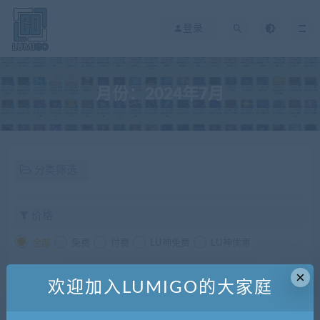
登录
月份：2024年7月
分类筛选
价格
全部
免费
付费
LU神免费
LU神优惠
发布日期
修改时间
评论数量
随机
热度
×
欢迎加入LUMIGO的大家庭