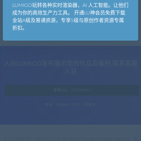
内心很强大
D5材质
LUMIGO玩转各种实时渲染器，AI 人工智能。让他们
上百个D5专用透明视频发光材质素材，亲测
成为你的高效生产力工具。 开通LU神会员免费下载
效果，炫酷就靠你了！
全站A级及普通资源，专享S级与原创作者资源专属
折扣。
入驻LUMIGO发布展示您的作品及案例,联系客服
入驻
客服QQ：125392693
电话：13466871807（同微信）
© 2018 RIPRO - VIP.YLIT.CC & WordPress Theme. All rights reserved
晋