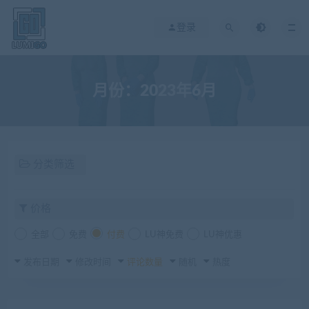
登录
月份：2023年6月
分类筛选
价格
全部
免费
付费
LU神免费
LU神优惠
发布日期
修改时间
评论数量
随机
热度