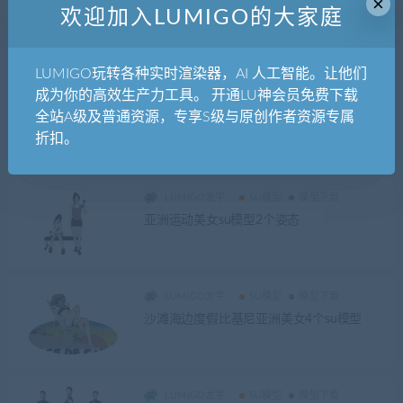
×
欢迎加入LUMIGO的大家庭
骑车美女su模型
LUMIGO玩转各种实时渲染器，AI 人工智能。让他们
成为你的高效生产力工具。 开通LU神会员免费下载
LUMIGO龙宇
SU模型
模型下载
全站A级及普通资源，专享S级与原创作者资源专属
美女带狗狗跑步su模型
折扣。
LUMIGO龙宇
SU模型
模型下载
亚洲运动美女su模型2个姿态
LUMIGO龙宇
SU模型
模型下载
沙滩海边度假比基尼亚洲美女4个su模型
LUMIGO龙宇
SU模型
模型下载